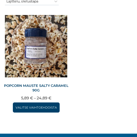
POPCORN MAUSTE SALTY CARAMEL
90G
Hintaluokka:
5,89
€
–
24,89
€
5,89 €
Tällä
VALITSE VAIHTOEHDOISTA
–
tuotteella
24,89 €
on
useampi