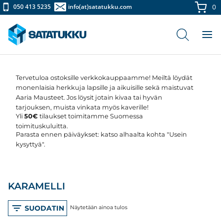
Siirry
050 413 5235
info(at)satatukku.com
0
sisältöön
Tervetuloa ostoksille verkkokauppaamme! Meiltä löydät
monenlaisia herkkuja lapsille ja aikuisille sekä maistuvat
Aaria Mausteet. Jos löysit jotain kivaa tai hyvän
tarjouksen, muista vinkata myös kaverille!
Yli
50€
tilaukset toimitamme Suomessa
toimituskuluitta.
Parasta ennen päiväykset: katso alhaalta kohta "Usein
kysyttyä".
KARAMELLI
SUODATIN
Näytetään ainoa tulos