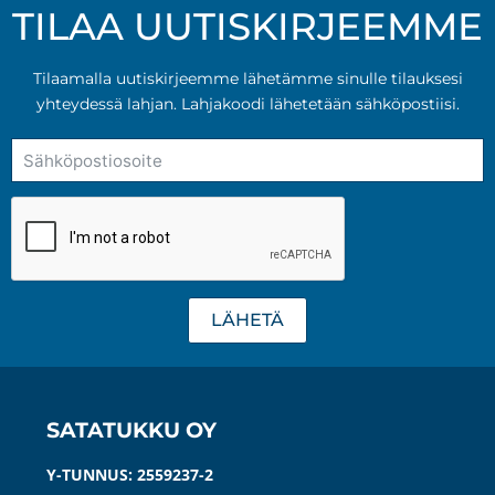
muunnelma.
TILAA UUTISKIRJEEMME
Voit
tehdä
Tilaamalla uutiskirjeemme lähetämme sinulle tilauksesi
valinnat
yhteydessä lahjan. Lahjakoodi lähetetään sähköpostiisi.
tuotteen
sivulla.
LÄHETÄ
SATATUKKU OY
Y-TUNNUS: 2559237-2