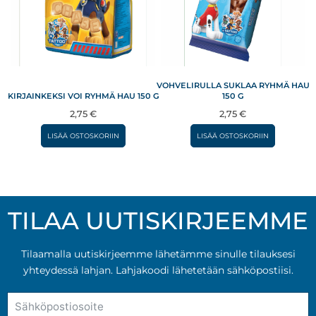
VOHVELIRULLA SUKLAA RYHMÄ HAU
KIRJAINKEKSI VOI RYHMÄ HAU 150 G
150 G
2,75
€
2,75
€
LISÄÄ OSTOSKORIIN
LISÄÄ OSTOSKORIIN
TILAA UUTISKIRJEEMME
Tilaamalla uutiskirjeemme lähetämme sinulle tilauksesi
yhteydessä lahjan. Lahjakoodi lähetetään sähköpostiisi.