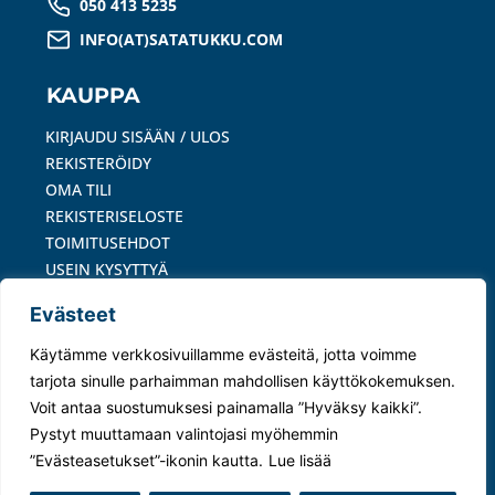
050 413 5235
INFO(AT)SATATUKKU.COM
KAUPPA
KIRJAUDU SISÄÄN / ULOS
REKISTERÖIDY
OMA TILI
REKISTERISELOSTE
TOIMITUSEHDOT
USEIN KYSYTTYÄ
OIVARAPORTTI
Evästeet
MAKSUTAVAT
Käytämme verkkosivuillamme evästeitä, jotta voimme
tarjota sinulle parhaimman mahdollisen käyttökokemuksen.
Voit antaa suostumuksesi painamalla ”Hyväksy kaikki”.
Pystyt muuttamaan valintojasi myöhemmin
”Evästeasetukset”-ikonin kautta.
Lue lisää
© 2024 Satatukku Oy –
Tietosuojaseloste
|