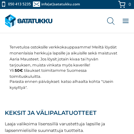
Siirry
050 413 5235
info(at)satatukku.com
0
sisältöön
Tervetuloa ostoksille verkkokauppaamme! Meiltä löydät
monenlaisia herkkuja lapsille ja aikuisille sekä maistuvat
Aaria Mausteet. Jos löysit jotain kivaa tai hyvän
tarjouksen, muista vinkata myös kaverille!
Yli
50€
tilaukset toimitamme Suomessa
toimituskuluitta.
Parasta ennen päiväykset: katso alhaalta kohta "Usein
kysyttyä".
KEKSIT JA VÄLIPALATUOTTEET
Laaja valikoima lisenssillä varustettuja lapsille ja
lapsenmielisille suunnattuja tuotteita.