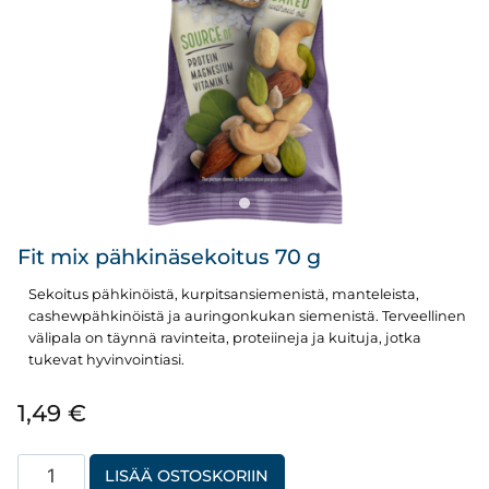
Fit mix pähkinäsekoitus 70 g
Sekoitus pähkinöistä, kurpitsansiemenistä, manteleista,
cashewpähkinöistä ja auringonkukan siemenistä. Terveellinen
välipala on täynnä ravinteita, proteiineja ja kuituja, jotka
tukevat hyvinvointiasi.
1,49
€
Fit
LISÄÄ OSTOSKORIIN