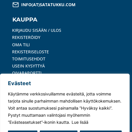
INFO(AT)SATATUKKU.COM
KAUPPA
KIRJAUDU SISÄÄN / ULOS
REKISTERÖIDY
OMA TILI
REKISTERISELOSTE
TOIMITUSEHDOT
USEIN KYSYTTYÄ
OIVARAPORTTI
Evästeet
MAKSUTAVAT
Käytämme verkkosivuillamme evästeitä, jotta voimme
tarjota sinulle parhaimman mahdollisen käyttökokemuksen.
Voit antaa suostumuksesi painamalla ”Hyväksy kaikki”.
Pystyt muuttamaan valintojasi myöhemmin
© 2024 Satatukku Oy –
Tietosuojaseloste
|
”Evästeasetukset”-ikonin kautta.
Lue lisää
Evästeasetukset