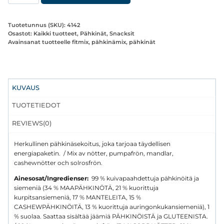
mix
pähkinäsekoitus
Tuotetunnus (SKU):
4142
70
Osastot:
Kaikki tuotteet
,
Pähkinät
,
Snacksit
Avainsanat tuotteelle
fitmix
,
pähkinämix
,
pähkinät
g
määrä
KUVAUS
TUOTETIEDOT
REVIEWS(0)
Herkullinen pähkinäsekoitus, joka tarjoaa täydellisen
energiapaketin. / Mix av nötter, pumpafrön, mandlar,
cashewnötter och solrosfrön.
Ainesosat/Ingredienser:
99 % kuivapaahdettuja pähkinöitä ja
siemeniä (34 % MAAPÄHKINÖTÄ, 21 % kuorittuja
kurpitsansiemeniä, 17 % MANTELEITA, 15 %
CASHEWPÄHKINÖITÄ, 13 % kuorittuja auringonkukansiemeniä), 1
% suolaa. Saattaa sisältää jäämiä PÄHKINÖISTÄ ja GLUTEENISTA.