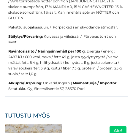
/ 99 % torrrostade nötter och frön (34 % JORDNÖTTER, 21 %
skalade pumpafrön, 17 % MANDLAR, 15 % CASHEWNÖTTER, 13 %
skalade solrosfrön), 1 % salt. Kan innehålla spår av NÖTTER och
GLUTEN.
Pakattu suojakaasuun. / Förpackad i en skyddande atmosfär.
Säilytys/Förvaring:
Kuivassa ja viileässä. / Förvaras torrt och
svalt.
Ravintosisältö / Näringsinnehåll per 100 g:
Energia / energi:
2483 kJ / 600 kcal, rasva / fett: 49 g, josta tyydyttynyttä / varav
mättat fett: 6,4 g, hiilihydraatit / kolhydrat: 11 g, josta sokereita /
varav sockerarter: 3,9 g, kuitu / fiber 7,3 g, proteiini / protein: 25 g,
suola / salt: 1,0 g.
Alkuprä/Ursprung:
Unkari/Ungern
| Maahantuoja / Importör:
Satatukku Oy, Sinerväisentie 37, 28370 Pori
TUTUSTU MYÖS
Ale!