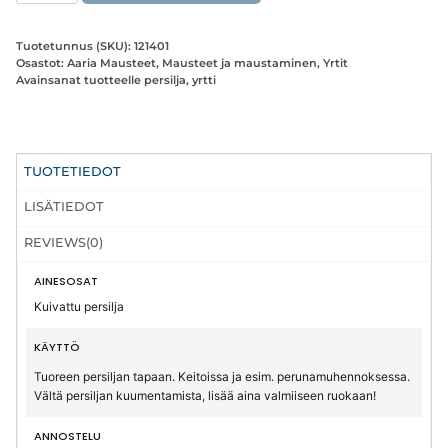
määrä
Tuotetunnus (SKU):
121401
Osastot:
Aaria Mausteet
,
Mausteet ja maustaminen
,
Yrtit
Avainsanat tuotteelle
persilja
,
yrtti
TUOTETIEDOT
LISÄTIEDOT
REVIEWS(0)
AINESOSAT
Kuivattu persilja
KÄYTTÖ
Tuoreen persiljan tapaan. Keitoissa ja esim. perunamuhennoksessa.
Vältä persiljan kuumentamista, lisää aina valmiiseen ruokaan!
ANNOSTELU