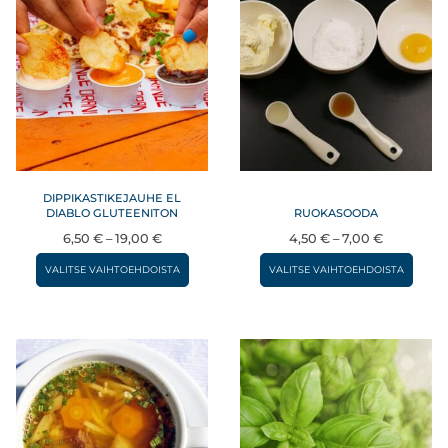
DIPPIKASTIKEJAUHE EL
DIABLO GLUTEENITON
RUOKASOODA
Hintaluokka:
Hintaluok
6,50
€
–
19,00
€
4,50
€
–
7,00
€
6,50 €
4,50 €
Tällä
Täll
VALITSE VAIHTOEHDOISTA
VALITSE VAIHTOEHDOISTA
–
–
tuotteella
tuot
19,00 €
7,00 €
on
on
useampi
use
muunnelma.
muu
Voit
Voit
tehdä
teh