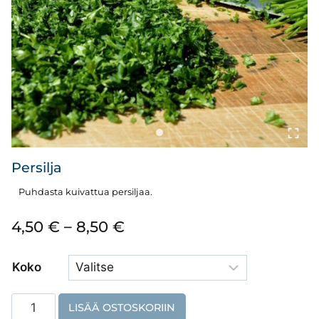
Persilja
Puhdasta kuivattua persiljaa.
Hintaluokka:
4,50
€
–
8,50
€
4,50 €
Koko
–
8,50 €
Persilja
LISÄÄ OSTOSKORIIN