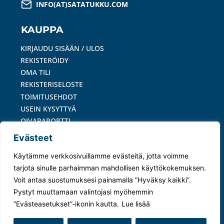
INFO(AT)SATATUKKU.COM
KAUPPA
KIRJAUDU SISÄÄN / ULOS
REKISTERÖIDY
OMA TILI
REKISTERISELOSTE
TOIMITUSEHDOT
USEIN KYSYTTYÄ
OIVARAPORTTI
Evästeet
MAKSUTAVAT
Käytämme verkkosivuillamme evästeitä, jotta voimme
tarjota sinulle parhaimman mahdollisen käyttökokemuksen.
Voit antaa suostumuksesi painamalla ”Hyväksy kaikki”.
Pystyt muuttamaan valintojasi myöhemmin
© 2024 Satatukku Oy –
Tietosuojaseloste
|
”Evästeasetukset”-ikonin kautta.
Lue lisää
Evästeasetukset