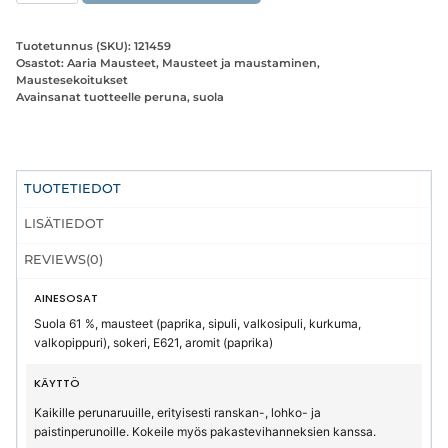
määrä
Tuotetunnus (SKU):
121459
Osastot:
Aaria Mausteet
,
Mausteet ja maustaminen
,
Maustesekoitukset
Avainsanat tuotteelle
peruna
,
suola
TUOTETIEDOT
LISÄTIEDOT
REVIEWS(0)
AINESOSAT
Suola 61 %, mausteet (paprika, sipuli, valkosipuli, kurkuma,
valkopippuri), sokeri, E621, aromit (paprika)
KÄYTTÖ
Kaikille perunaruuille, erityisesti ranskan-, lohko- ja
paistinperunoille. Kokeile myös pakastevihanneksien kanssa.