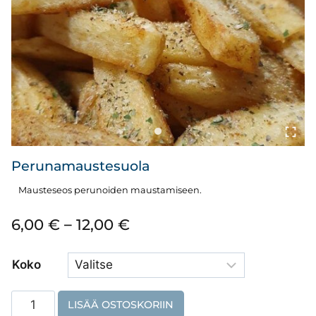
Perunamaustesuola
Mausteseos perunoiden maustamiseen.
Hintaluokka:
6,00
€
–
12,00
€
6,00 €
Koko
–
12,00 €
Perunamaustesuola
LISÄÄ OSTOSKORIIN