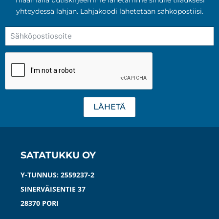
valinnat
yhteydessä lahjan. Lahjakoodi lähetetään sähköpostiisi.
tuotteen
sivulla.
LÄHETÄ
SATATUKKU OY
Y-TUNNUS: 2559237-2
SINERVÄISENTIE 37
28370 PORI