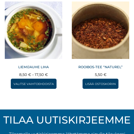
LIEMIJAUHE LIHA
ROOIBOS-TEE “NATUREL”
Hintaluokka:
8,50
€
–
17,50
€
5,50
€
8,50 €
Tällä
VALITSE VAIHTOEHDOISTA
LISÄÄ OSTOSKORIIN
–
tuotteella
17,50 €
on
useampi
muunnelma.
TILAA UUTISKIRJEEMME
Voit
tehdä
Tilaamalla uutiskirjeemme lähetämme sinulle tilauksesi