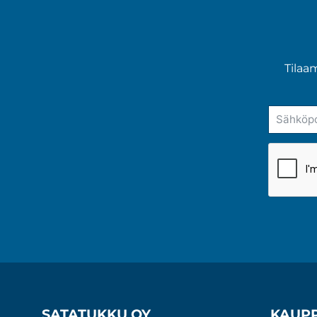
Tilaa
SATATUKKU OY
KAUP