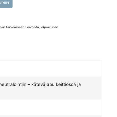
RIIN
nan tarveaineet
,
Leivonta, leipominen
utralointiin – kätevä apu keittiössä ja