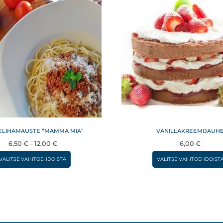
ELIHAMAUSTE “MAMMA MIA”
VANILLAKREEMIJAUH
Hintaluokka:
6,50
€
–
12,00
€
6,00
€
6,50 €
Tällä
VALITSE VAIHTOEHDOISTA
VALITSE VAIHTOEHDOIST
–
tuotteella
12,00 €
on
useampi
muunnelma.