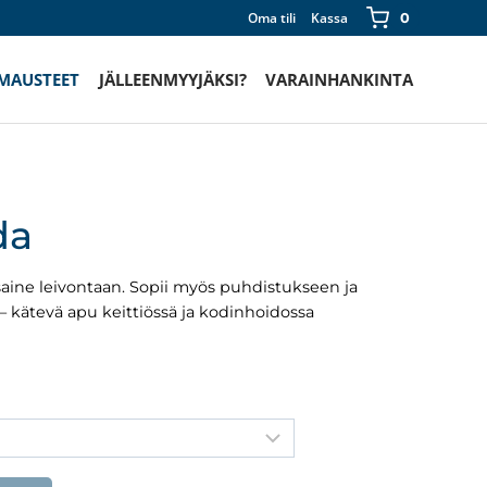
Oma tili
Kassa
0
 MAUSTEET
JÄLLEENMYYJÄKSI?
VARAINHANKINTA
da
aine leivontaan. Sopii myös puhdistukseen ja
– kätevä apu keittiössä ja kodinhoidossa
taluokka:
0 €
0 €