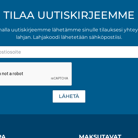
Voit
tehdä
TILAA UUTISKIRJEEMME
valinnat
tuotteen
malla uutiskirjeemme lähetämme sinulle tilauksesi yhte
sivulla.
lahjan. Lahjakoodi lähetetään sähköpostiisi.
LÄHETÄ
PA
MAKSUTAVAT