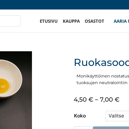
ETUSIVU
KAUPPA
OSASTOT
AARIA
Ruokasoo
Monikäyttöinen nostatus
tuoksujen neutralointiin 
Hin
4,50
€
–
7,00
€
4,5
Koko
–
7,0