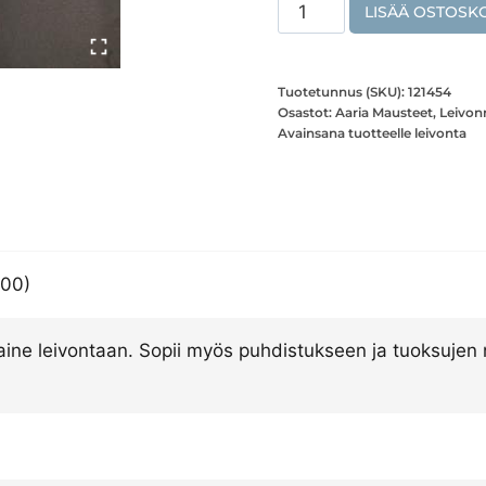
Ruokasooda
LISÄÄ OSTOSKO
määrä
Tuotetunnus (SKU):
121454
Osastot:
Aaria Mausteet
,
Leivon
Avainsana tuotteelle
leivonta
500)
ine leivontaan. Sopii myös puhdistukseen ja tuoksujen ne