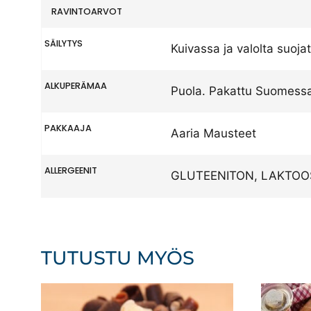
RAVINTOARVOT
SÄILYTYS
Kuivassa ja valolta suoja
ALKUPERÄMAA
Puola. Pakattu Suomess
PAKKAAJA
Aaria Mausteet
ALLERGEENIT
GLUTEENITON, LAKTOO
TUTUSTU MYÖS