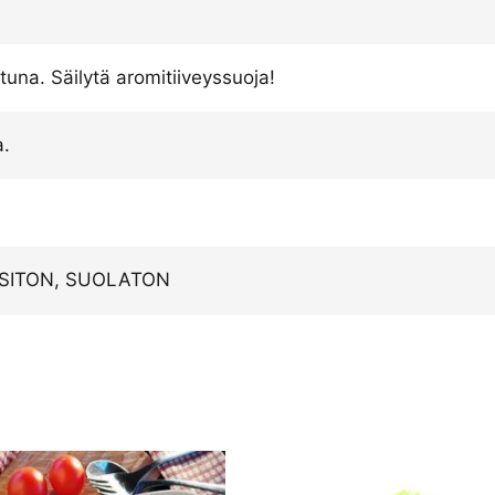
ttuna. Säilytä aromitiiveyssuoja!
a.
SITON, SUOLATON