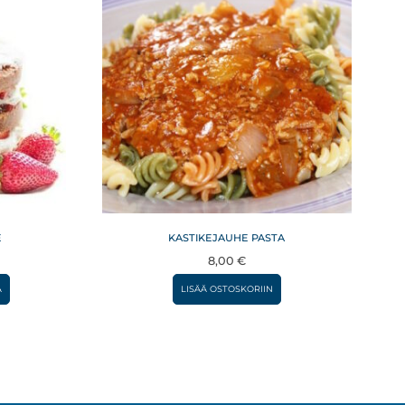
E
KASTIKEJAUHE PASTA
8,00
€
Tällä
A
LISÄÄ OSTOSKORIIN
tuotteella
on
useampi
muunnelma.