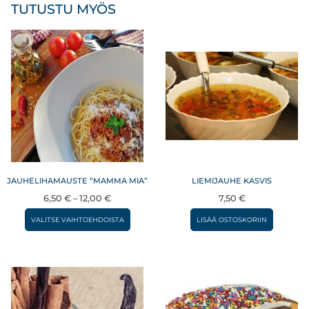
TUTUSTU MYÖS
JAUHELIHAMAUSTE “MAMMA MIA”
LIEMIJAUHE KASVIS
Hintaluokka:
6,50
€
–
12,00
€
7,50
€
6,50 €
Tällä
VALITSE VAIHTOEHDOISTA
LISÄÄ OSTOSKORIIN
–
tuotteella
12,00 €
on
useampi
muunnelma.