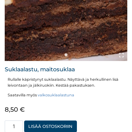
Suklaalastu, maitosuklaa
Rullalle käpristynyt suklaalastu. Näyttävä ja herkullinen lisä
leivontaan ja jälkiruokiin. Kestää pakastuksen.
Saatavilla myös
valkosuklaalastuna
8,50
€
Suklaalastu,
LISÄÄ OSTOSKORIIN