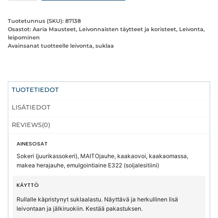
maitosuklaa
määrä
Tuotetunnus (SKU):
87138
Osastot:
Aaria Mausteet
,
Leivonnaisten täytteet ja koristeet
,
Leivonta,
leipominen
Avainsanat tuotteelle
leivonta
,
suklaa
TUOTETIEDOT
LISÄTIEDOT
REVIEWS(0)
AINESOSAT
Sokeri (juurikassokeri), MAITOjauhe, kaakaovoi, kaakaomassa,
makea herajauhe, emulgointiaine E322 (soijalesitiini)
KÄYTTÖ
Rullalle käpristynyt suklaalastu. Näyttävä ja herkullinen lisä
leivontaan ja jälkiruokiin. Kestää pakastuksen.