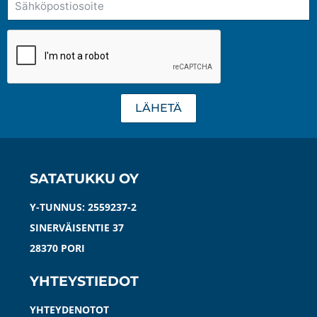
sivulla.
sivul
LÄHETÄ
SATATUKKU OY
Y-TUNNUS: 2559237-2
SINERVÄISENTIE 37
28370 PORI
YHTEYSTIEDOT
YHTEYDENOTOT