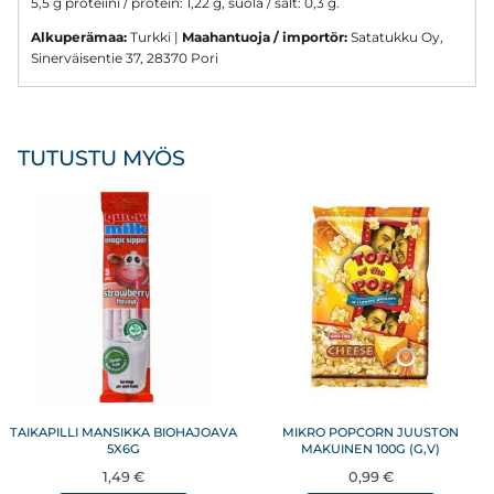
5,5 g proteiini / protein: 1,22 g, suola / salt: 0,3 g.
Alkuperämaa:
Turkki |
Maahantuoja / importör:
Satatukku Oy,
Sinerväisentie 37, 28370 Pori
TUTUSTU MYÖS
TAIKAPILLI MANSIKKA BIOHAJOAVA
MIKRO POPCORN JUUSTON
5X6G
MAKUINEN 100G (G,V)
1,49
€
0,99
€