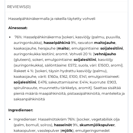
REVIEWS(0)
Hasselpähkinäkermalla ja rakeilla täytetty vohveli
Ainesosat:
76%: Hasselpähkinäkerma [sokeri, kasviöljy (palmu, puuvilla,
auringonkukka),
hasselpähkinä
9%, rasvaton
maitojauhe
,
kaakaojauhe, herajauhe (
maito
), emulgointiaine:
soijalesitiini
,
auringonkukka lesitiini; aromit. Vohveli 20 %: [
vehnäjauho
(gluteeni), sokeri, emulgointiaine:
soijalesitiini
, kasviöljy
(auringonkukka), säilöntäaine: E572, suola, väri: E150D, aromi].
Rakeet 4 %: [sokeri, täysin hydrattu kasviöljy (palmu),
kaakaojauhe, värit: E160a, E162, E100, E141, emulgointiaineet:
soijalesitiini
, E476; sakeuttamisaine: E414; kuorrute: E903,
spirulinauute, muunnettu tärkkelys, aromit]. Saattaa sisältää
pieniä määriä maapähkinöitä, pistaasipähkinöitä, manteleita ja
saksanpähkinöitä
Ingredienser:
Ingredienser: Hasselnötskräm 76%: [socker, vegetabilisk olja
(palm, bomull, solros),
hasselnöt
9%,
skummjölkspulver
,
kakaopulver, vasslepulver (
mjölk
), emulgeringsmedel: