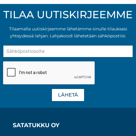
use
muu
TILAA UUTISKIRJEEMME
Voit
teh
Tilaamalla uutiskirjeemme lähetämme sinulle tilauksesi
vali
yhteydessä lahjan. Lahjakoodi lähetetään sähköpostiisi.
tuot
sivul
LÄHETÄ
SATATUKKU OY