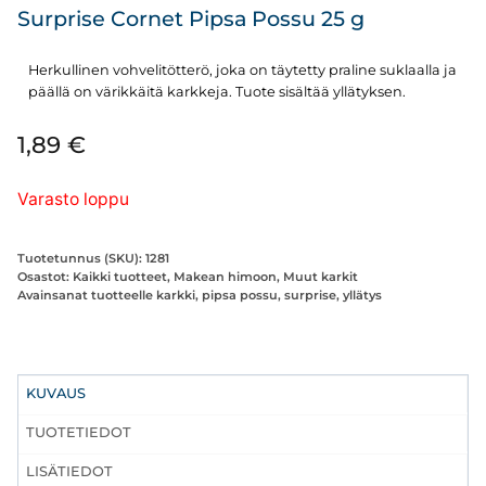
Surprise Cornet Pipsa Possu 25 g
Herkullinen vohvelitötterö, joka on täytetty praline suklaalla ja
päällä on värikkäitä karkkeja. Tuote sisältää yllätyksen.
1,89
€
Varasto loppu
Tuotetunnus (SKU):
1281
Osastot:
Kaikki tuotteet
,
Makean himoon
,
Muut karkit
Avainsanat tuotteelle
karkki
,
pipsa possu
,
surprise
,
yllätys
KUVAUS
TUOTETIEDOT
LISÄTIEDOT