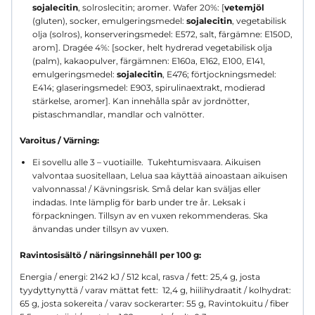
sojalecitin
, solroslecitin; aromer. Wafer 20%: [
vetemjöl
(gluten), socker, emulgeringsmedel:
sojalecitin
, vegetabilisk
olja (solros), konserveringsmedel: E572, salt, färgämne: E150D,
arom]. Dragée 4%: [socker, helt hydrerad vegetabilisk olja
(palm), kakaopulver, färgämnen: E160a, E162, E100, E141,
emulgeringsmedel:
sojalecitin
, E476; förtjockningsmedel:
E414; glaseringsmedel: E903, spirulinaextrakt, modierad
stärkelse, aromer]. Kan innehålla spår av jordnötter,
pistaschmandlar, mandlar och valnötter.
Varoitus / Värning:
Ei sovellu alle 3 – vuotiaille. Tukehtumisvaara. Aikuisen
valvontaa suositellaan, Lelua saa käyttää ainoastaan aikuisen
valvonnassa! / Kävningsrisk. Små delar kan sväljas eller
indadas. Inte lämplig för barb under tre år. Leksak i
förpackningen. Tillsyn av en vuxen rekommenderas. Ska
änvandas under tillsyn av vuxen.
Ravintosisältö / näringsinnehåll per 100 g:
Energia / energi: 2142 kJ / 512 kcal, rasva / fett: 25,4 g, josta
tyydyttynyttä / varav mättat fett: 12,4 g, hiilihydraatit / kolhydrat:
65 g, josta sokereita / varav sockerarter: 55 g, Ravintokuitu / fiber