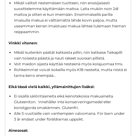
Mikäli valitsit nestemäisen tuotteen, niin ensisijaisesti
suosittelemme käyttämään maitoa. Laita mukiin noin 2dl
maitoa ja sitten ei kun imemään. Ensimmäisellä parilla
imaisulla makua ei välttämättä lähde kovin paljoa, mutta
useamman kerran imaistuasi makua lähtee tulemaan hieman
reippaammin.
Vinkki vitonen:
Mikäli kuitenkin päätät katkaista pillin, niin katkaise Taikapilli
vain toisesta päästä ja nauti rakeet suoraan pillistä.
Voit maidon sijasta käyttää nesteenä myös kolajuomaa tms.
Rohkeimmat voivat kokeilla myös K18 nesteitä, mutta niistä ei
tarina kerro enempää…
Eikä tässä vielä kaikki, yllämainittujen lisäksi:
Ei sisällä säilöntäaineita eikä keinotekoisia makuaineita.
Gluteeniton. Innehåller inte konserveringsmedel eller
konstgjorda smakämnen. Glutenfri.
Alle 3-vuotiaille vain vanhempien valvomana. För barn under
3 år endast under föräldrarnas uppsikt.
Ainesosat: