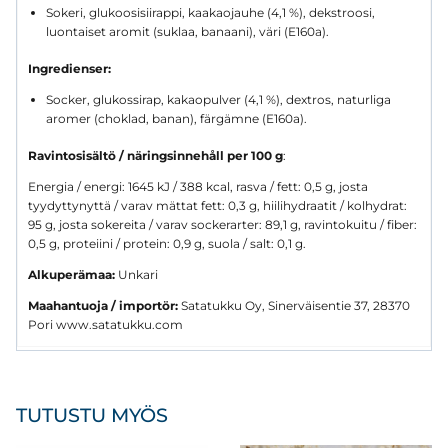
Sokeri, glukoosisiirappi, kaakaojauhe (4,1 %), dekstroosi,
luontaiset aromit (suklaa, banaani), väri (E160a).
Ingredienser:
Socker, glukossirap, kakaopulver (4,1 %), dextros, naturliga
aromer (choklad, banan), färgämne (E160a).
Ravintosisältö / näringsinnehåll per 100 g
:
Energia / energi: 1645 kJ / 388 kcal, rasva / fett: 0,5 g, josta
tyydyttynyttä / varav mättat fett: 0,3 g, hiilihydraatit / kolhydrat:
95 g, josta sokereita / varav sockerarter: 89,1 g, ravintokuitu / fiber:
0,5 g, proteiini / protein: 0,9 g, suola / salt: 0,1 g.
Alkuperämaa:
Unkari
Maahantuoja / importör:
Satatukku Oy, Sinerväisentie 37, 28370
Pori www.satatukku.com
TUTUSTU MYÖS