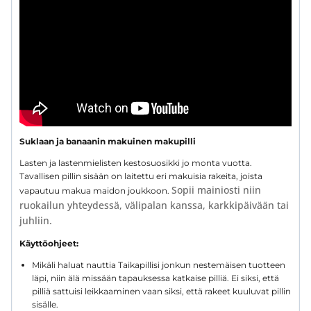
Suklaan ja banaanin makuinen makupilli
Lasten ja lastenmielisten kestosuosikki jo monta vuotta.
Tavallisen pillin sisään on laitettu eri makuisia rakeita, joista
Sopii mainiosti niin
vapautuu makua maidon joukkoon.
ruokailun yhteydessä, välipalan kanssa, karkkipäivään tai
juhliin.
Käyttöohjeet:
Mikäli haluat nauttia Taikapillisi jonkun nestemäisen tuotteen
läpi, niin älä missään tapauksessa katkaise pilliä. Ei siksi, että
pilliä sattuisi leikkaaminen vaan siksi, että rakeet kuuluvat pillin
sisälle.