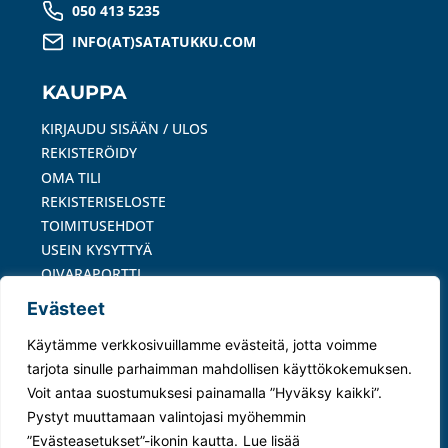
050 413 5235
INFO(AT)SATATUKKU.COM
KAUPPA
KIRJAUDU SISÄÄN / ULOS
REKISTERÖIDY
OMA TILI
REKISTERISELOSTE
TOIMITUSEHDOT
USEIN KYSYTTYÄ
OIVARAPORTTI
Evästeet
MAKSUTAVAT
Käytämme verkkosivuillamme evästeitä, jotta voimme
tarjota sinulle parhaimman mahdollisen käyttökokemuksen.
Voit antaa suostumuksesi painamalla ”Hyväksy kaikki”.
Pystyt muuttamaan valintojasi myöhemmin
© 2024 Satatukku Oy –
Tietosuojaseloste
|
”Evästeasetukset”-ikonin kautta.
Lue lisää