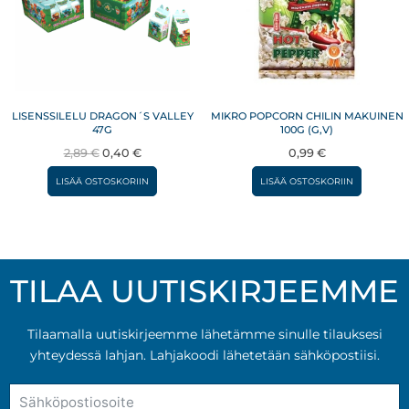
vali
tuot
sivul
LISENSSILELU DRAGON´S VALLEY
MIKRO POPCORN CHILIN MAKUINEN
47G
100G (G,V)
Alkuperäinen
Nykyinen
2,89
€
0,40
€
0,99
€
hinta
hinta
LISÄÄ OSTOSKORIIN
LISÄÄ OSTOSKORIIN
oli:
on:
2,89 €.
0,40 €.
TILAA UUTISKIRJEEMME
Tilaamalla uutiskirjeemme lähetämme sinulle tilauksesi
yhteydessä lahjan. Lahjakoodi lähetetään sähköpostiisi.