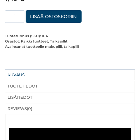
Taikapilli
LISÄÄ OSTOSKORIIN
Suklaa-
Banaani
Tuotetunnus (SKU):
104
biohajoava
Osastot:
Kaikki tuotteet
,
Taikapillit
Avainsanat tuotteelle
makupilli
,
taikapilli
5X6g
määrä
KUVAUS
TUOTETIEDOT
LISÄTIEDOT
REVIEWS(0)