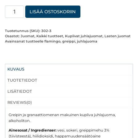
Kupliva
LISÄÄ OSTOSKORIIN
juhlajuoma
Flamingo
Tuotetunnus (SKU):
302-3
750ml,
Osastot:
Juomat
,
Kaikki tuotteet
,
Kuplivat juhlajuomat
,
Lasten juomat
Avainsanat tuotteelle
flamingo
,
greippi
,
juhlajuoma
alkoholiton
määrä
KUVAUS
TUOTETIEDOT
LISÄTIEDOT
REVIEWS(0)
Greipin ja granaattiomenan makuinen kupliva juhlajuoma,
alkoholiton.
Ainesosat / Ingredienser:
vesi, sokeri, greippimehu 3%
(tiivisteestä), hiilidioksidi, happamuudensäätöaine