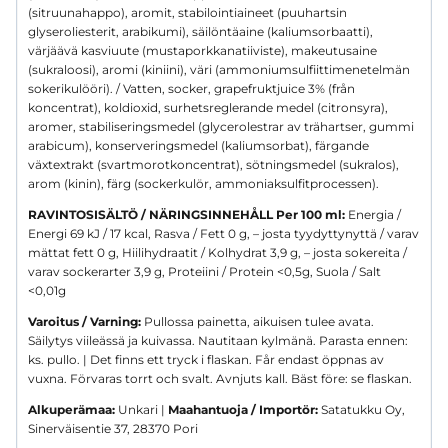
(sitruunahappo), aromit, stabilointiaineet (puuhartsin
glyseroliesterit, arabikumi), säilöntäaine (kaliumsorbaatti),
värjäävä kasviuute (mustaporkkanatiiviste), makeutusaine
(sukraloosi), aromi (kiniini), väri (ammoniumsulfiittimenetelmän
sokerikulööri). / Vatten, socker, grapefruktjuice 3% (från
koncentrat), koldioxid, surhetsreglerande medel (citronsyra),
aromer, stabiliseringsmedel (glycerolestrar av trähartser, gummi
arabicum), konserveringsmedel (kaliumsorbat), färgande
växtextrakt (svartmorotkoncentrat), sötningsmedel (sukralos),
arom (kinin), färg (sockerkulör, ammoniaksulfitprocessen).
RAVINTOSISÄLTÖ / NÄRINGSINNEHÅLL Per 100 ml:
Energia /
Energi 69 kJ / 17 kcal, Rasva / Fett 0 g, – josta tyydyttynyttä / varav
mättat fett 0 g, Hiilihydraatit / Kolhydrat 3,9 g, – josta sokereita /
varav sockerarter 3,9 g, Proteiini / Protein <0,5g, Suola / Salt
<0,01g
Varoitus / Varning:
Pullossa painetta, aikuisen tulee avata.
Säilytys viileässä ja kuivassa. Nautitaan kylmänä. Parasta ennen:
ks. pullo. | Det finns ett tryck i flaskan. Får endast öppnas av
vuxna. Förvaras torrt och svalt. Avnjuts kall. Bäst före: se flaskan.
Alkuperämaa:
Unkari |
Maahantuoja / Importör:
Satatukku Oy,
Sinerväisentie 37, 28370 Pori