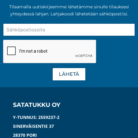
tehdä
Tilaamalla uutiskirjeemme lähetämme sinulle tilauksesi
valinnat
yhteydessä lahjan. Lahjakoodi lähetetään sähköpostiisi.
tuotteen
sivulla.
LÄHETÄ
SATATUKKU OY
Y-TUNNUS: 2559237-2
SINERVÄISENTIE 37
28370 PORI