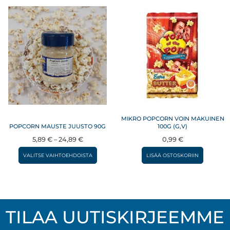
MIKRO POPCORN VOIN MAKUINEN
POPCORN MAUSTE JUUSTO 90G
100G (G,V)
Hintaluokka:
5,89
€
–
24,89
€
0,99
€
5,89 €
Tällä
VALITSE VAIHTOEHDOISTA
LISÄÄ OSTOSKORIIN
–
tuotteella
24,89 €
on
useampi
muunnelma.
TILAA UUTISKIRJEEMME
Voit