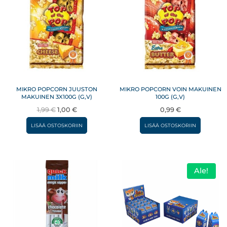
MIKRO POPCORN JUUSTON
MIKRO POPCORN VOIN MAKUINEN
MAKUINEN 3X100G (G,V)
100G (G,V)
Alkuperäinen
Nykyinen
1,99
€
1,00
€
0,99
€
hinta
hinta
LISÄÄ OSTOSKORIIN
LISÄÄ OSTOSKORIIN
oli:
on:
1,99 €.
1,00 €.
Ale!