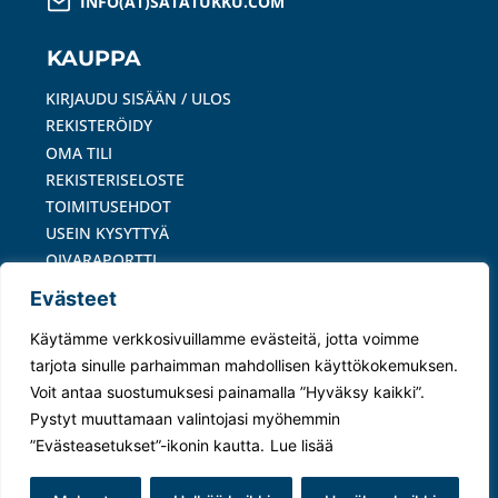
INFO(AT)SATATUKKU.COM
KAUPPA
KIRJAUDU SISÄÄN / ULOS
REKISTERÖIDY
OMA TILI
REKISTERISELOSTE
TOIMITUSEHDOT
USEIN KYSYTTYÄ
OIVARAPORTTI
Evästeet
MAKSUTAVAT
Käytämme verkkosivuillamme evästeitä, jotta voimme
tarjota sinulle parhaimman mahdollisen käyttökokemuksen.
Voit antaa suostumuksesi painamalla ”Hyväksy kaikki”.
Pystyt muuttamaan valintojasi myöhemmin
© 2024 Satatukku Oy –
Tietosuojaseloste
|
”Evästeasetukset”-ikonin kautta.
Lue lisää
Evästeasetukset
Kotisivut yritykselle
Helpotkotisivut.fi