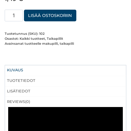
Taikapilli
LISÄÄ OSTOSKORIIN
Mansikka
biohajoava
Tuotetunnus (SKU):
102
5X6g
Osastot:
Kaikki tuotteet
,
Taikapillit
Avainsanat tuotteelle
makupilli
,
taikapilli
määrä
KUVAUS
TUOTETIEDOT
LISÄTIEDOT
REVIEWS(0)