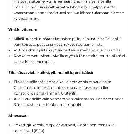
maitoa ja sitten ei kun imemään. Ensimmäisellä parilla
imaisulla makua ei välttämättä lähde kovin paljoa, mutta
useamman kerran imaistuasi makua lähtee tulemaan hieman
reippaammin.
Vinkki vitonen:
Mikäli kuitenkin päätät katkaista pillin, niin katkaise Taikapilli
vain toisesta päästä ja nauti rakeet suoraan pillistä.
Voit maidon sijasta käyttää nesteenä myös kolajuomaa tms.
Rohkeimmat voivat kokeilla myös K18 nesteitä, mutta niistä ei
tarina kerro enempää…
Eikä tässä vielä kaikki, yllämainittujen lisäksi:
Ei sisällä säilöntäaineita eikä keinotekoisia makuaineita.
Gluteeniton. Innehåller inte konserveringsmedel eller
konstgjorda smakämnen. Glutenfri.
Alle 3-vuotiaille vain vanhempien valvomana. För barn under
3 år endast under föräldrarnas uppsikt.
Ainesosat
:
Sokeri, glukoosisiirappi, dekstroosi, luontainen mansikka-
aromi, väri (E120).