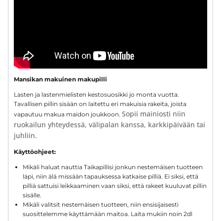
Mansikan makuinen makupilli
Lasten ja lastenmielisten kestosuosikki jo monta vuotta.
Tavallisen pillin sisään on laitettu eri makuisia rakeita, joista
Sopii mainiosti niin
vapautuu makua maidon joukkoon.
ruokailun yhteydessä, välipalan kanssa, karkkipäivään tai
juhliin.
Käyttöohjeet:
Mikäli haluat nauttia Taikapillisi jonkun nestemäisen tuotteen
läpi, niin älä missään tapauksessa katkaise pilliä. Ei siksi, että
pilliä sattuisi leikkaaminen vaan siksi, että rakeet kuuluvat pillin
sisälle.
Mikäli valitsit nestemäisen tuotteen, niin ensisijaisesti
suosittelemme käyttämään maitoa. Laita mukiin noin 2dl