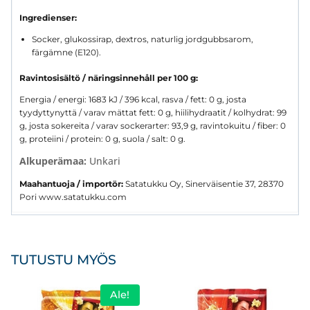
Ingredienser:
Socker, glukossirap, dextros, naturlig jordgubbsarom,
färgämne (E120).
Ravintosisältö / näringsinnehåll per 100 g:
Energia / energi: 1683 kJ / 396 kcal, rasva / fett: 0 g, josta
tyydyttynyttä / varav mättat fett: 0 g, hiilihydraatit / kolhydrat: 99
g, josta sokereita / varav sockerarter: 93,9 g, ravintokuitu / fiber: 0
g, proteiini / protein: 0 g, suola / salt: 0 g.
Alkuperämaa:
Unkari
Maahantuoja / importör:
Satatukku Oy, Sinerväisentie 37, 28370
Pori www.satatukku.com
TUTUSTU MYÖS
Ale!