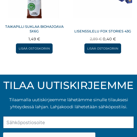
TAIKAPILLI SUKLAA BIOHAJOAVA
5X6G
LISENSSILELU FOX STORIES 43G
Alkuperäinen
Nykyinen
1,49
€
2,89
€
0,40
€
hinta
hinta
LISÄÄ OSTOSKORIIN
LISÄÄ OSTOSKORIIN
oli:
on:
2,89 €.
0,40 €.
TILAA UUTISKIRJEEMME
Tilaamalla uutiskirjeemme lähetämme sinulle tilauksesi
yhteydessä lahjan. Lahjakoodi lähetetään sähköpostiisi.