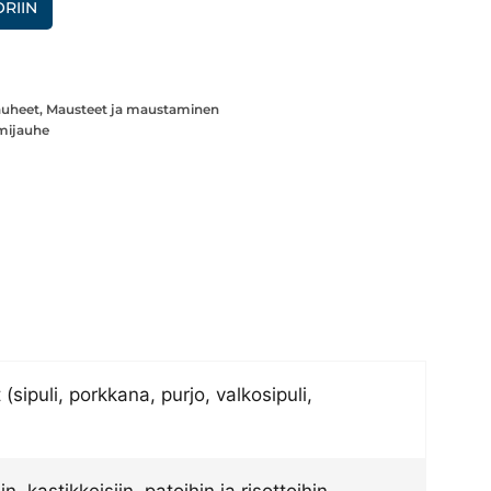
RIIN
auheet
,
Mausteet ja maustaminen
emijauhe
(sipuli, porkkana, purjo, valkosipuli,
 kastikkeisiin, patoihin ja risottoihin.