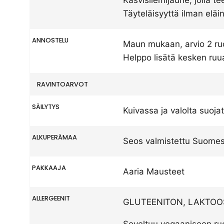
Täyteläisyyttä ilman eläin
ANNOSTELU
Maun mukaan, arvio 2 ruok
Helppo lisätä kesken ruu
RAVINTOARVOT
SÄILYTYS
Kuivassa ja valolta suoja
ALKUPERÄMAA
Seos valmistettu Suome
PAKKAAJA
Aaria Mausteet
ALLERGEENIT
GLUTEENITON, LAKTOO