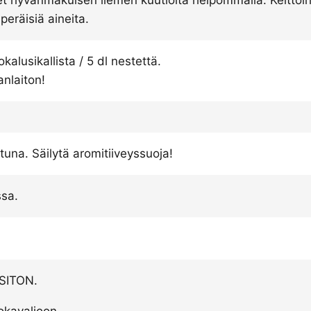
peräisiä aineita.
alusikallista / 5 dl nestettä.
anlaiton!
ttuna. Säilytä aromitiiveyssuoja!
ssa.
SITON.