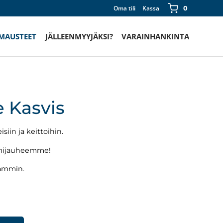
Oma tili
Kassa
0
 MAUSTEET
JÄLLEENMYYJÄKSI?
VARAINHANKINTA
 Kasvis
siin ja keittoihin.
emijauheemme!
ammin.