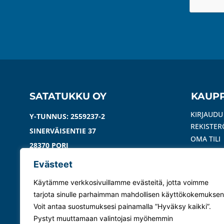
SATATUKKU OY
KAUP
KIRJAUDU
Y-TUNNUS: 2559237-2
REKISTER
SINERVÄISENTIE 37
OMA TILI
28370 PORI
REKISTER
TOIMITU
Evästeet
YHTEYSTIEDOT
USEIN KY
Käytämme verkkosivuillamme evästeitä, jotta voimme
OIVARAPO
YHTEYDENOTOT
tarjota sinulle parhaimman mahdollisen käyttökokemuksen
Voit antaa suostumuksesi painamalla ”Hyväksy kaikki”.
050 413 5235
Pystyt muuttamaan valintojasi myöhemmin
INFO(AT)SATATUKKU.COM