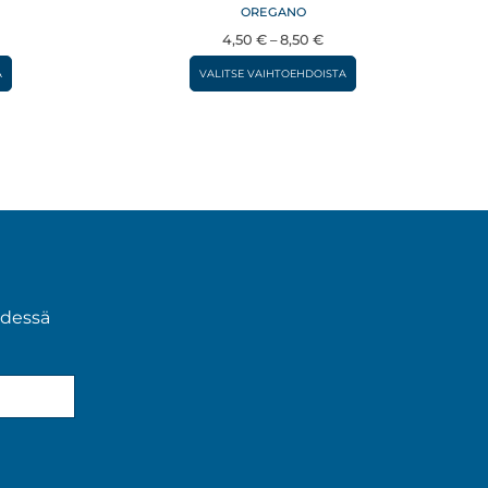
OREGANO
ntaluokka:
Hintaluokka:
4,50
€
–
8,50
€
50 €
4,50 €
Tällä
Tällä
A
VALITSE VAIHTOEHDOISTA
–
tuotteella
tuotteella
,00 €
8,50 €
on
on
useampi
useampi
muunnelma.
muunnelma.
Voit
Voit
tehdä
tehdä
valinnat
valinnat
tuotteen
tuotteen
ydessä
sivulla.
sivulla.