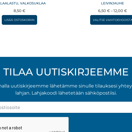
LAALASTU, VALKOSUKLAA
LEIVINJAUHE
Hi
8,50
€
6,50
€
–
12,00
€
6,
LISÄÄ OSTOSKORIIN
VALITSE VAIHTOEHDOIST
–
12
TILAA UUTISKIRJEEMME
malla uutiskirjeemme lähetämme sinulle tilauksesi yhte
lahjan. Lahjakoodi lähetetään sähköpostiisi.