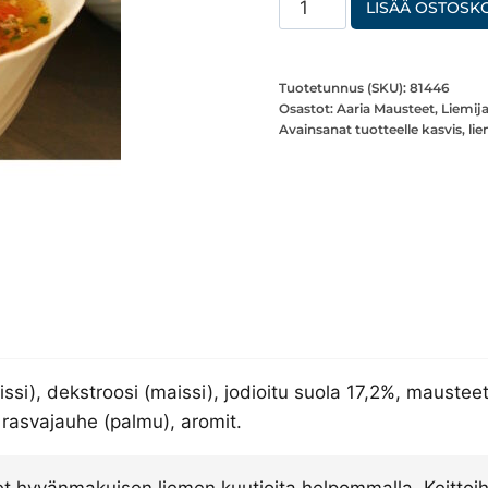
LISÄÄ OSTOSKO
Kasvis
määrä
Tuotetunnus (SKU):
81446
Osastot:
Aaria Mausteet
,
Liemij
Avainsanat tuotteelle
kasvis
,
li
ssi), dekstroosi (maissi), jodioitu suola 17,2%, mausteet 
 rasvajauhe (palmu), aromit.
et hyvänmakuisen liemen kuutioita helpommalla. Keittoihin,