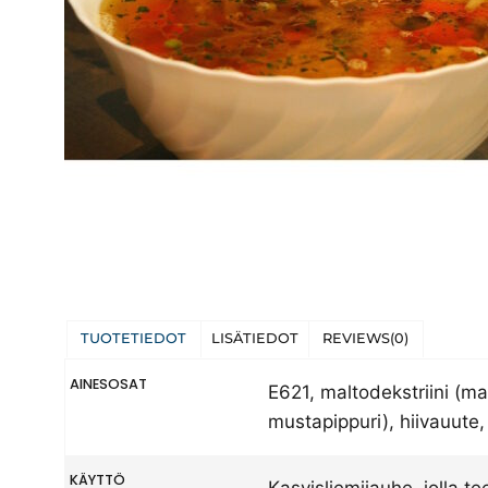
TUOTETIEDOT
LISÄTIEDOT
REVIEWS(0)
AINESOSAT
E621, maltodekstriini (mai
mustapippuri), hiivauute,
KÄYTTÖ
Kasvisliemijauhe, jolla te