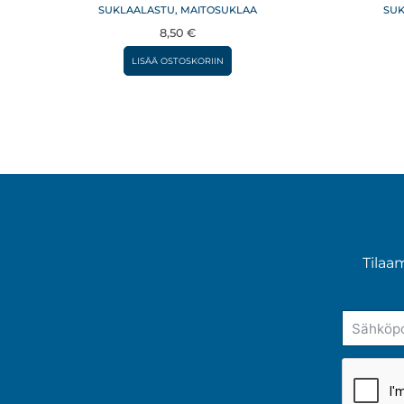
SUKLAALASTU, MAITOSUKLAA
SUK
8,50
€
LISÄÄ OSTOSKORIIN
Tilaa