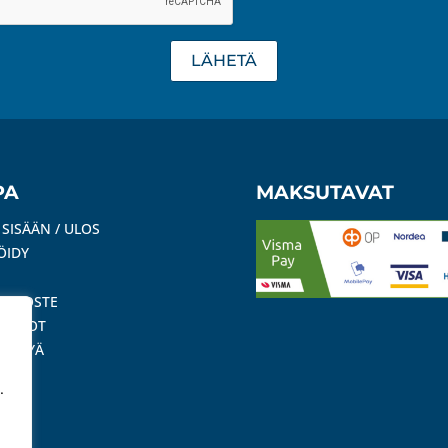
LÄHETÄ
PA
MAKSUTAVAT
 SISÄÄN / ULOS
ÖIDY
ISELOSTE
SEHDOT
SYTTYÄ
RTTI
.