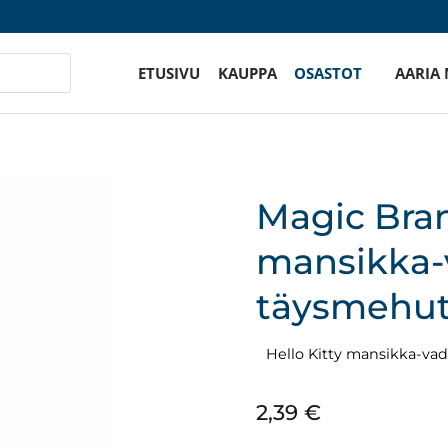
ETUSIVU
KAUPPA
OSASTOT
AARIA
Magic Bran
mansikka
täysmehuti
Hello Kitty mansikka-va
2,39
€