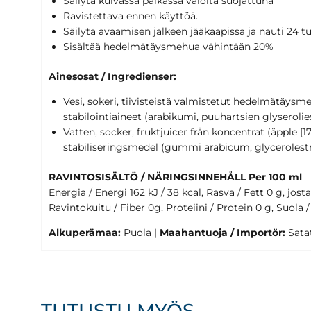
Säilytä kuivassa paikassa valolta suojattuna
Ravistettava ennen käyttöä.
Säilytä avaamisen jälkeen jääkaapissa ja nauti 24 t
Sisältää hedelmätäysmehua vähintään 20%
Ainesosat / Ingredienser:
Vesi, sokeri, tiivisteistä valmistetut hedelmätäysm
stabilointiaineet (arabikumi, puuhartsien glyserolie
Vatten, socker, fruktjuicer från koncentrat (äpple [1
stabiliseringsmedel (gummi arabicum, glycerolestr
RAVINTOSISÄLTÖ / NÄRINGSINNEHÅLL Per 100 ml
Energia / Energi 162 kJ / 38 kcal, Rasva / Fett 0 g, jost
Ravintokuitu / Fiber 0g, Proteiini / Protein 0 g, Suola /
Alkuperämaa:
Puola |
Maahantuoja / Importör:
Satat
TUTUSTU MYÖS