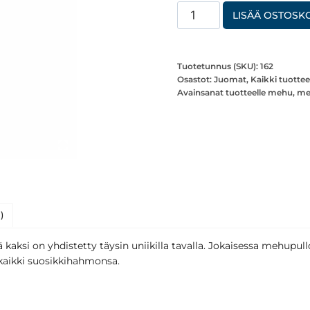
Magic
LISÄÄ OSTOSKO
Brand
Hello
Kitty
Tuotetunnus (SKU):
162
Osastot:
Juomat
,
Kaikki tuottee
mansikka-
Avainsanat tuotteelle
mehu
,
me
vadelmajuoma
täysmehutiivisteestä
350ml
määrä
)
 kaksi on yhdistetty täysin uniikilla tavalla. Jokaisessa mehupul
n kaikki suosikkihahmonsa.