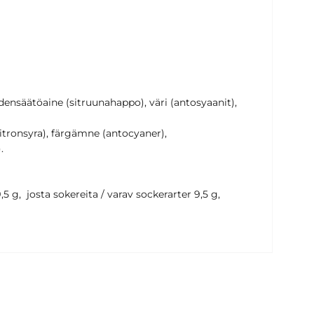
densäätöaine (sitruunahappo), väri (antosyaanit),
(citronsyra), färgämne (antocyaner),
.
,5 g, josta sokereita / varav sockerarter 9,5 g,