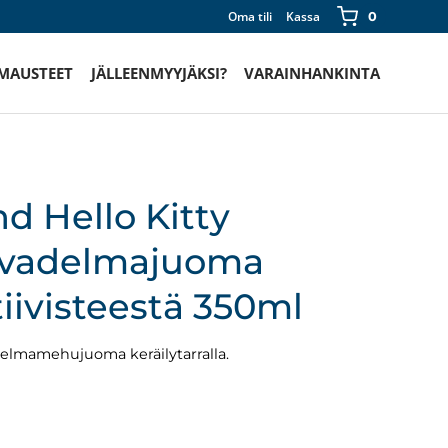
Oma tili
Kassa
0
 MAUSTEET
JÄLLEENMYYJÄKSI?
VARAINHANKINTA
d Hello Kitty
-vadelmajuoma
ivisteestä 350ml
delmamehujuoma keräilytarralla.