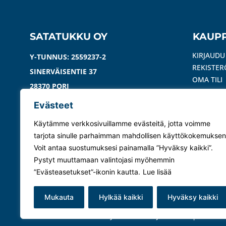
SATATUKKU OY
KAUP
KIRJAUDU
Y-TUNNUS: 2559237-2
REKISTER
SINERVÄISENTIE 37
OMA TILI
28370 PORI
REKISTER
TOIMITU
Evästeet
YHTEYSTIEDOT
USEIN KY
Käytämme verkkosivuillamme evästeitä, jotta voimme
OIVARAPO
YHTEYDENOTOT
tarjota sinulle parhaimman mahdollisen käyttökokemuksen
Voit antaa suostumuksesi painamalla ”Hyväksy kaikki”.
050 413 5235
Pystyt muuttamaan valintojasi myöhemmin
INFO(AT)SATATUKKU.COM
”Evästeasetukset”-ikonin kautta.
Lue lisää
Mukauta
Hylkää kaikki
Hyväksy kaikki
© 2024 Satatukku Oy –
Tietosuojaseloste
|
Eväste