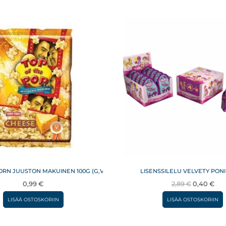
RN JUUSTON MAKUINEN 100G (G,V)
LISENSSILELU VELVETY PONI
Alkuperäi
Nyk
0,99
€
2,89
€
0,40
€
hinta
hin
LISÄÄ OSTOSKORIIN
LISÄÄ OSTOSKORIIN
oli:
on:
2,89 €.
0,4