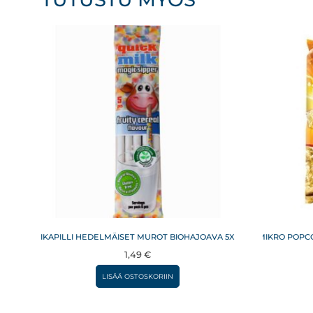
TAIKAPILLI HEDELMÄISET MUROT BIOHAJOAVA 5X6G
MIKRO POPCO
1,49
€
LISÄÄ OSTOSKORIIN