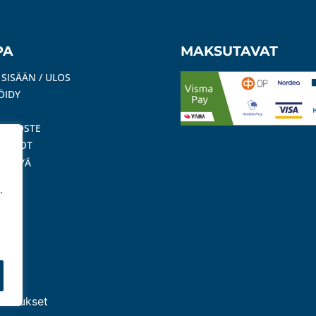
PA
MAKSUTAVAT
 SISÄÄN / ULOS
ÖIDY
ISELOSTE
SEHDOT
SYTTYÄ
RTTI
.
asetukset