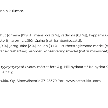
unnin kuluessa.
ehut (omena [17,9 %], mansikka [2 %], vadelma [0,1 %]), happamuu
sterit), aromit, säilöntäaine (natriumbentsoaatti).
7,9 %], jordgubbe [2 %], hallon [0,1 %]), surhetsreglerande medel 
ar av trähartser), aromer, konserveringsmedel (natriumbensoat)
a tyydyttynyttä / varav mättat fett 0 g, Hiilihydraatit / Kolhydrat 9
 Salt 0 g
ukku Oy, Sinerväisentie 37, 28370 Pori, www.satatukku.com