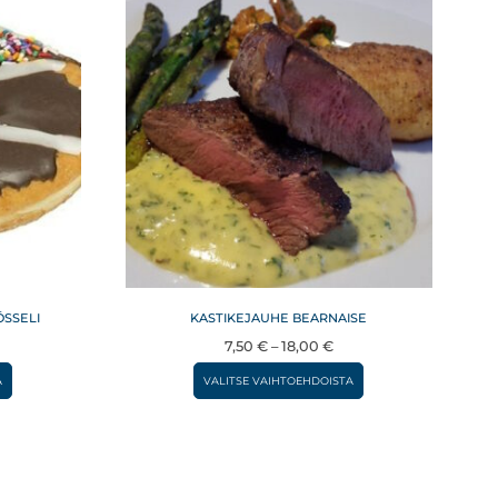
ÖSSELI
KASTIKEJAUHE BEARNAISE
ntaluokka:
Hintaluokka:
7,50
€
–
18,00
€
50 €
7,50 €
Tällä
Tällä
A
VALITSE VAIHTOEHDOISTA
–
tuotteella
tuotteella
,50 €
18,00 €
on
on
useampi
useampi
muunnelma.
muunnelma.