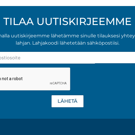
Voit
tehdä
TILAA UUTISKIRJEEMME
valinnat
tuotteen
malla uutiskirjeemme lähetämme sinulle tilauksesi yhte
sivulla.
lahjan. Lahjakoodi lähetetään sähköpostiisi.
LÄHETÄ