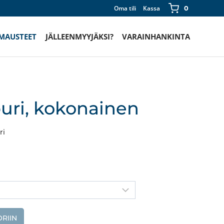
Oma tili
Kassa
0
 MAUSTEET
JÄLLEENMYYJÄKSI?
VARAINHANKINTA
uri, kokonainen
ri
RIIN