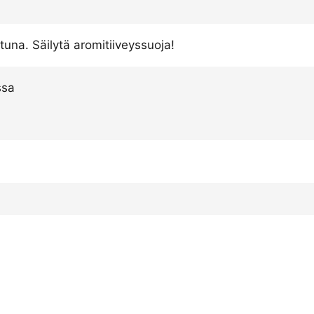
ttuna. Säilytä aromitiiveyssuoja!
ssa