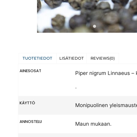
TUOTETIEDOT
LISÄTIEDOT
REVIEWS(0)
AINESOSAT
Piper nigrum Linnaeus – k
.
KÄYTTÖ
Monipuolinen yleismauste:
ANNOSTELU
Maun mukaan.