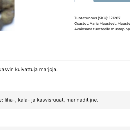
kokonainen
määrä
Tuotetunnus (SKU):
121287
Osastot:
Aaria Mausteet
,
Mauste
Avainsana tuotteelle
mustapipp
asvin kuivattuja marjoja.
 liha-, kala- ja kasvisruuat, marinadit jne.