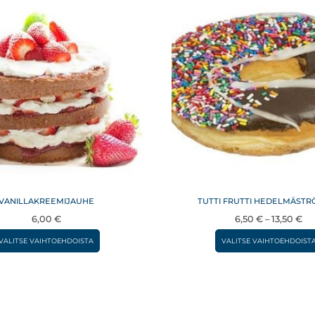
VANILLAKREEMIJAUHE
TUTTI FRUTTI HEDELMÄSTR
Hi
6,00
€
6,50
€
–
13,50
€
6,
Tällä
VALITSE VAIHTOEHDOISTA
VALITSE VAIHTOEHDOIST
–
tuotteella
13
on
useampi
muunnelma.