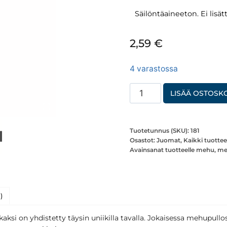
Säilöntäaineeton. Ei lisätt
2,59
€
4 varastossa
Yllätysmehujuoma
LISÄÄ OSTOSKO
Pipsa
Possu
monihedelmänektari
Tuotetunnus (SKU):
181
Osastot:
Juomat
,
Kaikki tuottee
(hedelmäpitoisuus
Avainsanat tuotteelle
mehu
,
me
65%)
300ml
määrä
)
kaksi on yhdistetty täysin uniikilla tavalla. Jokaisessa mehupull