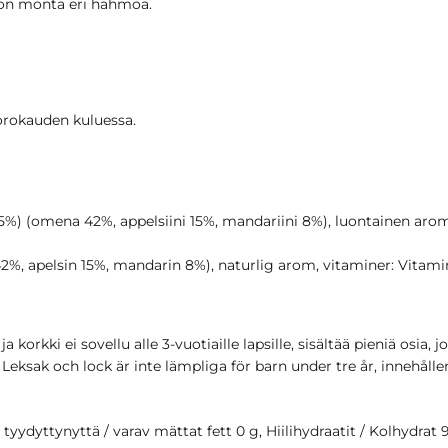
 on monta eri hahmoa.
uorokauden kuluessa.
65%) (omena 42%, appelsiini 15%, mandariini 8%), luontainen aromi,
 42%, apelsin 15%, mandarin 8%), naturlig arom, vitaminer: Vitami
 korkki ei sovellu alle 3-vuotiaille lapsille, sisältää pieniä osia, j
ksak och lock är inte lämpliga för barn under tre år, innehålle
a tyydyttynyttä / varav mättat fett 0 g, Hiilihydraatit / Kolhydrat 9