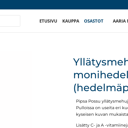
ETUSIVU
KAUPPA
OSASTOT
AARIA
Yllätysme
monihedel
(hedelmäp
Pipsa Possu yllätysmehu
Pulloissa on useita eri ku
kyseisen kuvan mukaista 
Lisätty C- ja A -vitamiinej