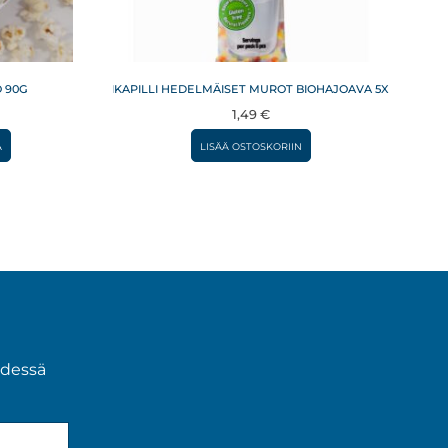
 90G
TAIKAPILLI HEDELMÄISET MUROT BIOHAJOAVA 5X6G
ntaluokka:
1,49
€
89 €
Tällä
A
LISÄÄ OSTOSKORIIN
tuotteella
,89 €
on
useampi
muunnelma.
Voit
tehdä
valinnat
tuotteen
ydessä
sivulla.