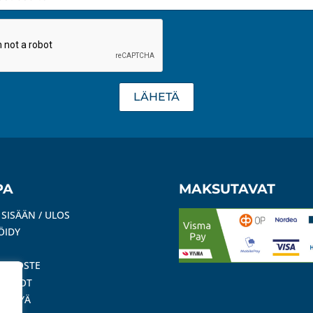
LÄHETÄ
PA
MAKSUTAVAT
 SISÄÄN / ULOS
ÖIDY
ISELOSTE
SEHDOT
SYTTYÄ