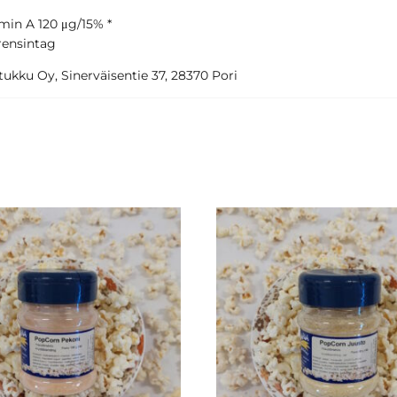
amin A 120 μg/15% *
erensintag
ukku Oy, Sinerväisentie 37, 28370 Pori