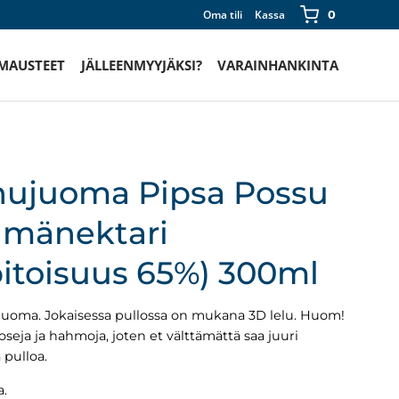
Oma tili
Kassa
0
 MAUSTEET
JÄLLEENMYYJÄKSI?
VARAINHANKINTA
hujuoma Pipsa Possu
mänektari
itoisuus 65%) 300ml
juoma. Jokaisessa pullossa on mukana 3D lelu. Huom!
oseja ja hahmoja, joten et välttämättä saa juuri
pulloa.
a.