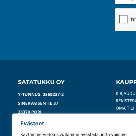
SATATUKKU OY
KAUP
KIRJAUDU
Y-TUNNUS: 2559237-2
REKISTER
SINERVÄISENTIE 37
OMA TILI
28370 PORI
REKISTER
TOIMITU
Evästeet
YHTEYSTIEDOT
USEIN KY
Käytämme verkkosivuillamme evästeitä, jotta voimme