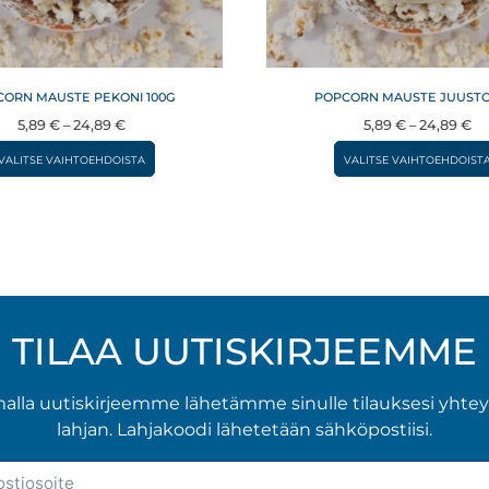
ORN MAUSTE PEKONI 100G
POPCORN MAUSTE JUUSTO
Hintaluokka:
Hi
5,89
€
–
24,89
€
5,89
€
–
24,89
€
5,89 €
5,
Tällä
VALITSE VAIHTOEHDOISTA
VALITSE VAIHTOEHDOIST
–
–
tuotteella
24,89 €
24
on
useampi
muunnelma.
Voit
tehdä
TILAA UUTISKIRJEEMME
valinnat
tuotteen
malla uutiskirjeemme lähetämme sinulle tilauksesi yhte
sivulla.
lahjan. Lahjakoodi lähetetään sähköpostiisi.