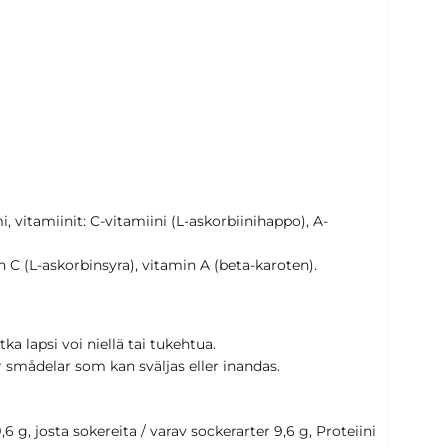
 vitamiinit: C-vitamiini (L-askorbiinihappo), A-
n C (L-askorbinsyra), vitamin A (beta-karoten).
otka lapsi voi niellä tai tukehtua.
r smådelar som kan sväljas eller inandas.
,6 g, josta sokereita / varav sockerarter 9,6 g, Proteiini