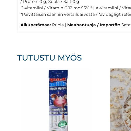
/ Protein 0 g, Suola / Salt 0 g
C-vitamiini / Vitamin C 12 mg/15% * | A-vitamiini / Vit
*Päivittäisen saannin vertailuarvosta / *av dagligt ref
Alkuperämaa:
Puola |
Maahantuoja / Importör:
Satat
TUTUSTU MYÖS