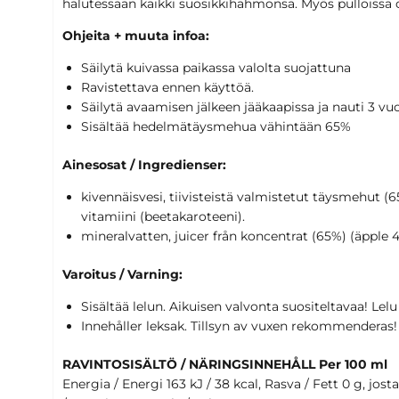
halutessaan kaikki suosikkihahmonsa. Myös pulloissa
Ohjeita + muuta infoa:
Säilytä kuivassa paikassa valolta suojattuna
Ravistettava ennen käyttöä.
Säilytä avaamisen jälkeen jääkaapissa ja nauti 3 v
Sisältää hedelmätäysmehua vähintään 65%
Ainesosat / Ingredienser:
kivennäisvesi, tiivisteistä valmistetut täysmehut (
vitamiini (beetakaroteeni).
mineralvatten, juicer från koncentrat (65%) (äpple
Varoitus / Varning:
Sisältää lelun. Aikuisen valvonta suositeltavaa! Lelu ja
Innehåller leksak. Tillsyn av vuxen rekommenderas! Le
RAVINTOSISÄLTÖ / NÄRINGSINNEHÅLL Per 100 ml
Energia / Energi 163 kJ / 38 kcal, Rasva / Fett 0 g, jost